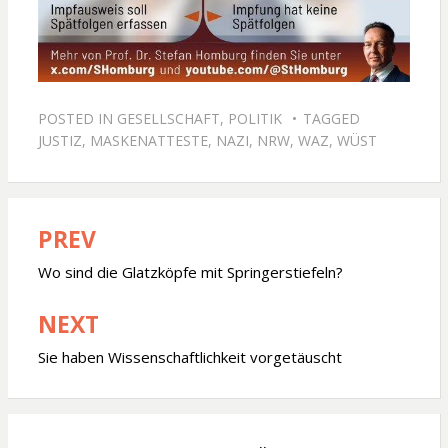
POSTED IN
GESELLSCHAFT
,
POLITIK
TAGGED
JUSTIZ
,
MASKENATTESTE
,
NAZI
,
NRW
,
WAZ
,
WÜST
PREV
Beitragsnavigation
Wo sind die Glatzköpfe mit Springerstiefeln?
NEXT
Sie haben Wissenschaftlichkeit vorgetäuscht