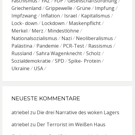
Faschismus
FAZ
FDP
Gesellschaftsordnung
Griechenland
Grippewelle
Grüne
Impfung
Impfzwang
Inflation
Israel
Kapitalismus
Lock- down
Lockdown
Maskenpflicht
Merkel
Merz
Mindestlöhne
Nationalsozialismus
Nazi
Neoliberalismus
Palästina
Pandemie
PCR-Test
Rassismus
Russland
Sahra Wagenknecht
Scholz
Sozialdemokratie
SPD
Spike- Protein
Ukraine
USA
NEUESTE KOMMENTARE
atriebel
zu
Die drei Narrative des woken Lagers
atriebel
zu
Der Terrorist im Weißen Haus