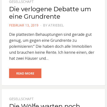
GESELLSCHAFT
Die verlogene Debatte um
eine Grundrente
POSTED
FEBRUAR 13, 2019
BY
ATRIEBEL
ON
Die plattesten Behauptungen sind gerade gut
genug, um gegen eine Grundrente zu
polemisieren:“ Die haben doch alle Immobilien
und brauchen keine Rente. Ich kenne einen, der
hat zwei Häuser und…
READ MORE
GESELLSCHAFT
Die Wölfe warten noch