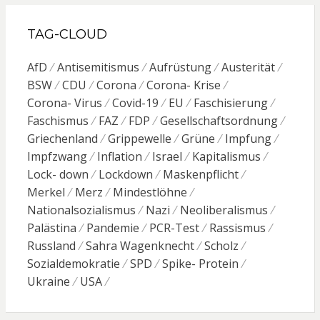
TAG-CLOUD
AfD
Antisemitismus
Aufrüstung
Austerität
BSW
CDU
Corona
Corona- Krise
Corona- Virus
Covid-19
EU
Faschisierung
Faschismus
FAZ
FDP
Gesellschaftsordnung
Griechenland
Grippewelle
Grüne
Impfung
Impfzwang
Inflation
Israel
Kapitalismus
Lock- down
Lockdown
Maskenpflicht
Merkel
Merz
Mindestlöhne
Nationalsozialismus
Nazi
Neoliberalismus
Palästina
Pandemie
PCR-Test
Rassismus
Russland
Sahra Wagenknecht
Scholz
Sozialdemokratie
SPD
Spike- Protein
Ukraine
USA