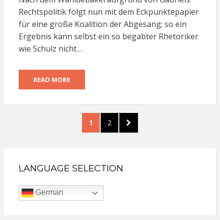
Rechtspolitik folgt nun mit dem Eckpunktepapier
für eine große Koalition der Abgesang; so ein
Ergebnis kann selbst ein so begabter Rhetoriker
wie Schulz nicht…
READ MORE
Seitennummerierung
PAGE
PAGE
NEXT
1
2
der
PAGE
Beiträge
LANGUAGE SELECTION
German