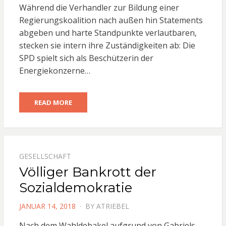
Während die Verhandler zur Bildung einer
Regierungskoalition nach außen hin Statements
abgeben und harte Standpunkte verlautbaren,
stecken sie intern ihre Zuständigkeiten ab: Die
SPD spielt sich als Beschützerin der
Energiekonzerne…
READ MORE
GESELLSCHAFT
Völliger Bankrott der
Sozialdemokratie
POSTED
JANUAR 14, 2018
BY
ATRIEBEL
ON
Nach dem Wahldebakel aufgrund von Gabriels