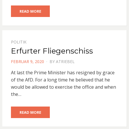
READ MORE
POLITIK
Erfurter Fliegenschiss
POSTED
FEBRUAR 9, 2020
BY
ATRIEBEL
ON
At last the Prime Minister has resigned by grace
of the AfD. For a long time he believed that he
would be allowed to exercise the office and when
the…
READ MORE