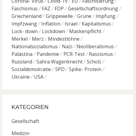
Corona- Virus
Covid-19
EU
Faschisierung
Faschismus
FAZ
FDP
Gesellschaftsordnung
Griechenland
Grippewelle
Grüne
Impfung
Impfzwang
Inflation
Israel
Kapitalismus
Lock- down
Lockdown
Maskenpflicht
Merkel
Merz
Mindestlöhne
Nationalsozialismus
Nazi
Neoliberalismus
Palästina
Pandemie
PCR-Test
Rassismus
Russland
Sahra Wagenknecht
Scholz
Sozialdemokratie
SPD
Spike- Protein
Ukraine
USA
KATEGORIEN
Gesellschaft
Medizin