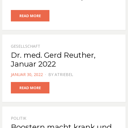
READ MORE
GESELLSCHAFT
Dr. med. Gerd Reuther,
Januar 2022
POSTED
JANUAR 30, 2022
BY
ATRIEBEL
ON
READ MORE
POLITIK
Boostern macht krank und