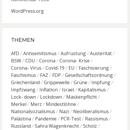
WordPress.org
THEMEN
AfD
Antisemitismus
Aufrüstung
Austerität
BSW
CDU
Corona
Corona- Krise
Corona- Virus
Covid-19
EU
Faschisierung
Faschismus
FAZ
FDP
Gesellschaftsordnung
Griechenland
Grippewelle
Grüne
Impfung
Impfzwang
Inflation
Israel
Kapitalismus
Lock- down
Lockdown
Maskenpflicht
Merkel
Merz
Mindestlöhne
Nationalsozialismus
Nazi
Neoliberalismus
Palästina
Pandemie
PCR-Test
Rassismus
Russland
Sahra Wagenknecht
Scholz