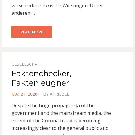
verschiedene toxische Wirkungen. Unter
anderem…
READ MORE
GESELLSCHAFT
Faktenchecker,
Faktenleugner
POSTED
MAI 21, 2020
BY
ATRIEBEL
ON
Despite the huge propaganda of the
government and the mainstream media, the
extent of the Corona fraud is becoming
increasingly clear to the general public and