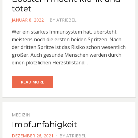
tötet
POSTED
JANUAR 8, 2022
BY
ATRIEBEL
ON
Wer ein starkes Immunsystem hat, übersteht
meistens noch die ersten beiden Spritzen. Nach
der dritten Spritze ist das Risiko schon wesentlich
größer. Auch gesunde Menschen werden durch
einen plötzlichen Herzstillstand…
READ MORE
MEDIZIN
Impfunfähigkeit
POSTED
DEZEMBER 26, 2021
BY
ATRIEBEL