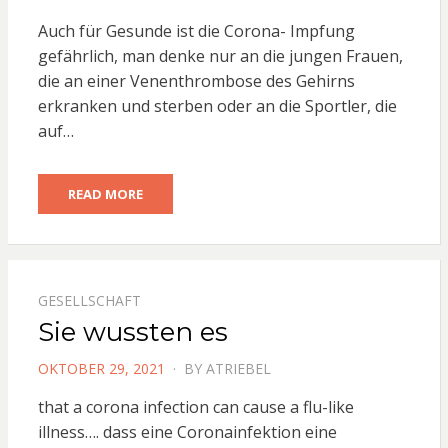
ON
Auch für Gesunde ist die Corona- Impfung
gefährlich, man denke nur an die jungen Frauen,
die an einer Venenthrombose des Gehirns
erkranken und sterben oder an die Sportler, die
auf…
READ MORE
GESELLSCHAFT
Sie wussten es
POSTED
OKTOBER 29, 2021
BY
ATRIEBEL
ON
that a corona infection can cause a flu-like
illness…. dass eine Coronainfektion eine