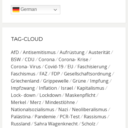
German
TAG-CLOUD
AfD
Antisemitismus
Aufrüstung
Austerität
BSW
CDU
Corona
Corona- Krise
Corona- Virus
Covid-19
EU
Faschisierung
Faschismus
FAZ
FDP
Gesellschaftsordnung
Griechenland
Grippewelle
Grüne
Impfung
Impfzwang
Inflation
Israel
Kapitalismus
Lock- down
Lockdown
Maskenpflicht
Merkel
Merz
Mindestlöhne
Nationalsozialismus
Nazi
Neoliberalismus
Palästina
Pandemie
PCR-Test
Rassismus
Russland
Sahra Wagenknecht
Scholz