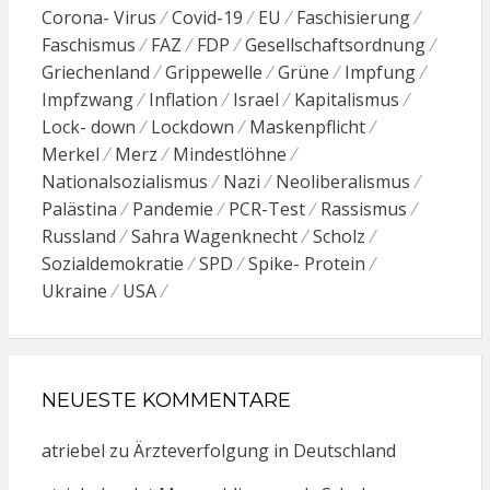
Corona- Virus
Covid-19
EU
Faschisierung
Faschismus
FAZ
FDP
Gesellschaftsordnung
Griechenland
Grippewelle
Grüne
Impfung
Impfzwang
Inflation
Israel
Kapitalismus
Lock- down
Lockdown
Maskenpflicht
Merkel
Merz
Mindestlöhne
Nationalsozialismus
Nazi
Neoliberalismus
Palästina
Pandemie
PCR-Test
Rassismus
Russland
Sahra Wagenknecht
Scholz
Sozialdemokratie
SPD
Spike- Protein
Ukraine
USA
NEUESTE KOMMENTARE
atriebel
zu
Ärzteverfolgung in Deutschland