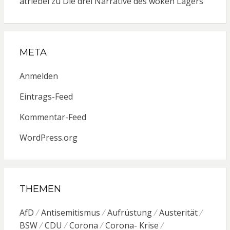
atriebel
zu
Die drei Narrative des woken Lagers
META
Anmelden
Eintrags-Feed
Kommentar-Feed
WordPress.org
THEMEN
AfD
Antisemitismus
Aufrüstung
Austerität
BSW
CDU
Corona
Corona- Krise