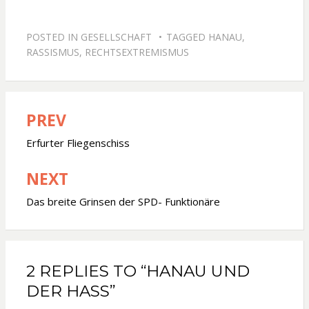
POSTED IN
GESELLSCHAFT
TAGGED
HANAU
,
RASSISMUS
,
RECHTSEXTREMISMUS
PREV
Beitragsnavigation
Erfurter Fliegenschiss
NEXT
Das breite Grinsen der SPD- Funktionäre
2 REPLIES TO “HANAU UND
DER HASS”