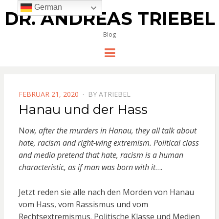
German
DR. ANDREAS TRIEBEL
Blog
Menu
POSTED
FEBRUAR 21, 2020
BY
ATRIEBEL
ON
Hanau und der Hass
N
ow, after the murders in Hanau, they all talk about
hate, racism and right-wing extremism. Political class
and media pretend that hate, racism is a human
characteristic, as if man was born with it
….
Jetzt reden sie alle nach den Morden von Hanau
vom Hass, vom Rassismus und vom
Rechtsextremismus. Politische Klasse und Medien