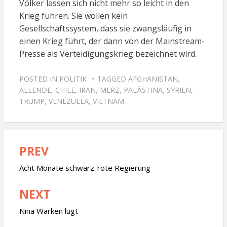
Völker lassen sich nicht mehr so leicht in den
Krieg führen. Sie wollen kein
Gesellschaftssystem, dass sie zwangsläufig in
einen Krieg führt, der dann von der Mainstream-
Presse als Verteidigungskrieg bezeichnet wird.
POSTED IN
POLITIK
TAGGED
AFGHANISTAN
,
ALLENDE
,
CHILE
,
IRAN
,
MERZ
,
PALÄSTINA
,
SYRIEN
,
TRUMP
,
VENEZUELA
,
VIETNAM
PREV
Beitragsnavigation
Acht Monate schwarz-rote Regierung
NEXT
Nina Warken lügt