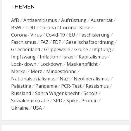
THEMEN
AfD
Antisemitismus
Aufrüstung
Austerität
BSW
CDU
Corona
Corona- Krise
Corona- Virus
Covid-19
EU
Faschisierung
Faschismus
FAZ
FDP
Gesellschaftsordnung
Griechenland
Grippewelle
Grüne
Impfung
Impfzwang
Inflation
Israel
Kapitalismus
Lock- down
Lockdown
Maskenpflicht
Merkel
Merz
Mindestlöhne
Nationalsozialismus
Nazi
Neoliberalismus
Palästina
Pandemie
PCR-Test
Rassismus
Russland
Sahra Wagenknecht
Scholz
Sozialdemokratie
SPD
Spike- Protein
Ukraine
USA