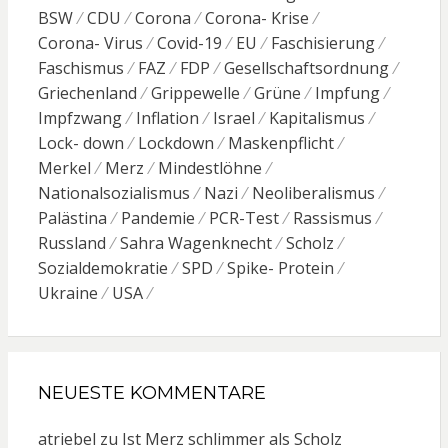
BSW
CDU
Corona
Corona- Krise
Corona- Virus
Covid-19
EU
Faschisierung
Faschismus
FAZ
FDP
Gesellschaftsordnung
Griechenland
Grippewelle
Grüne
Impfung
Impfzwang
Inflation
Israel
Kapitalismus
Lock- down
Lockdown
Maskenpflicht
Merkel
Merz
Mindestlöhne
Nationalsozialismus
Nazi
Neoliberalismus
Palästina
Pandemie
PCR-Test
Rassismus
Russland
Sahra Wagenknecht
Scholz
Sozialdemokratie
SPD
Spike- Protein
Ukraine
USA
NEUESTE KOMMENTARE
atriebel
zu
Ist Merz schlimmer als Scholz