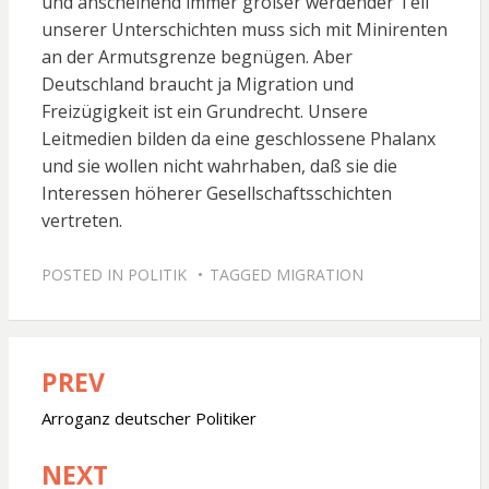
und anscheinend immer größer werdender Teil
unserer Unterschichten muss sich mit Minirenten
an der Armutsgrenze begnügen. Aber
Deutschland braucht ja Migration und
Freizügigkeit ist ein Grundrecht. Unsere
Leitmedien bilden da eine geschlossene Phalanx
und sie wollen nicht wahrhaben, daß sie die
Interessen höherer Gesellschaftsschichten
vertreten.
POSTED IN
POLITIK
TAGGED
MIGRATION
PREV
Beitragsnavigation
Arroganz deutscher Politiker
NEXT