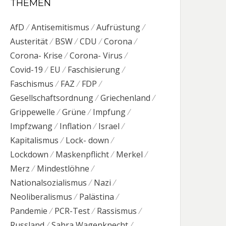
THEMEN
AfD
Antisemitismus
Aufrüstung
Austerität
BSW
CDU
Corona
Corona- Krise
Corona- Virus
Covid-19
EU
Faschisierung
Faschismus
FAZ
FDP
Gesellschaftsordnung
Griechenland
Grippewelle
Grüne
Impfung
Impfzwang
Inflation
Israel
Kapitalismus
Lock- down
Lockdown
Maskenpflicht
Merkel
Merz
Mindestlöhne
Nationalsozialismus
Nazi
Neoliberalismus
Palästina
Pandemie
PCR-Test
Rassismus
Russland
Sahra Wagenknecht