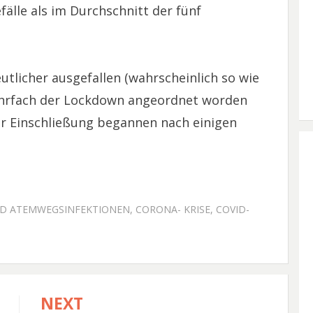
älle als im Durchschnitt der fünf
tlicher ausgefallen (wahrscheinlich so wie
ehrfach der Lockdown angeordnet worden
er Einschließung begannen nach einigen
ED
ATEMWEGSINFEKTIONEN
,
CORONA- KRISE
,
COVID-
NEXT