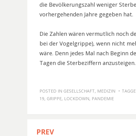
die Bevölkerungszahl weniger Sterbef
vorhergehenden Jahre gegeben hat.
Die Zahlen wären vermutlich noch deu
bei der Vogelgrippe), wenn nicht m
wäre. Denn jedes Mal nach Beginn d
Tagen die Sterbeziffern anzusteigen.
POSTED IN
GESELLSCHAFT
,
MEDIZIN
TAGG
19
,
GRIPPE
,
LOCKDOWN
,
PANDEMIE
PREV
Beitragsnavigation