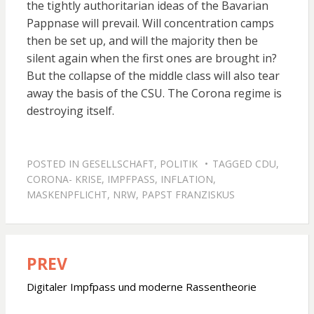
the tightly authoritarian ideas of the Bavarian
Pappnase will prevail. Will concentration camps
then be set up, and will the majority then be
silent again when the first ones are brought in?
But the collapse of the middle class will also tear
away the basis of the CSU. The Corona regime is
destroying itself.
POSTED IN
GESELLSCHAFT
,
POLITIK
TAGGED
CDU
,
CORONA- KRISE
,
IMPFPASS
,
INFLATION
,
MASKENPFLICHT
,
NRW
,
PAPST FRANZISKUS
PREV
Beitragsnavigation
Digitaler Impfpass und moderne Rassentheorie