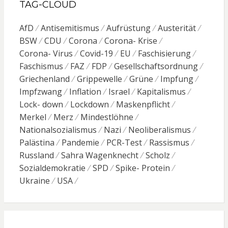
TAG-CLOUD
AfD
Antisemitismus
Aufrüstung
Austerität
BSW
CDU
Corona
Corona- Krise
Corona- Virus
Covid-19
EU
Faschisierung
Faschismus
FAZ
FDP
Gesellschaftsordnung
Griechenland
Grippewelle
Grüne
Impfung
Impfzwang
Inflation
Israel
Kapitalismus
Lock- down
Lockdown
Maskenpflicht
Merkel
Merz
Mindestlöhne
Nationalsozialismus
Nazi
Neoliberalismus
Palästina
Pandemie
PCR-Test
Rassismus
Russland
Sahra Wagenknecht
Scholz
Sozialdemokratie
SPD
Spike- Protein
Ukraine
USA