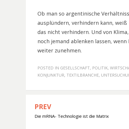
Ob man so argentinische Verhältnis
ausplündern, verhindern kann, weiß n
das nicht verhindern. Und von Klima
noch jemand ablenken lassen, wenn I
weiter zunehmen.
POSTED IN
GESELLSCHAFT
,
POLITIK
,
WIRTSCH
KONJUNKTUR
,
TEXTILBRANCHE
,
UNTERSUCHU
PREV
Beitragsnavigation
Die mRNA- Technologie ist die Matrix