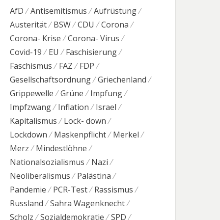
AfD
Antisemitismus
Aufrüstung
Austerität
BSW
CDU
Corona
Corona- Krise
Corona- Virus
Covid-19
EU
Faschisierung
Faschismus
FAZ
FDP
Gesellschaftsordnung
Griechenland
Grippewelle
Grüne
Impfung
Impfzwang
Inflation
Israel
Kapitalismus
Lock- down
Lockdown
Maskenpflicht
Merkel
Merz
Mindestlöhne
Nationalsozialismus
Nazi
Neoliberalismus
Palästina
Pandemie
PCR-Test
Rassismus
Russland
Sahra Wagenknecht
Scholz
Sozialdemokratie
SPD