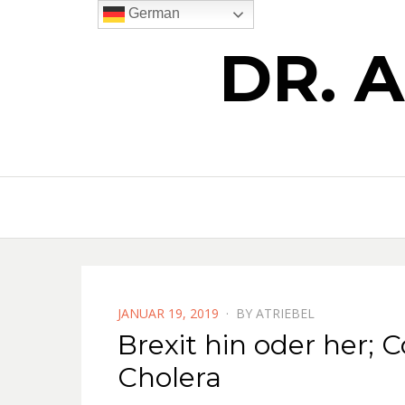
German
DR. 
POSTED
JANUAR 19, 2019
BY
ATRIEBEL
ON
Brexit hin oder her;
Cholera