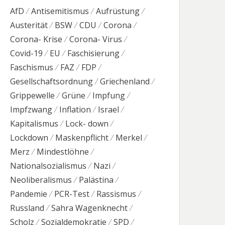
AfD
Antisemitismus
Aufrüstung
Austerität
BSW
CDU
Corona
Corona- Krise
Corona- Virus
Covid-19
EU
Faschisierung
Faschismus
FAZ
FDP
Gesellschaftsordnung
Griechenland
Grippewelle
Grüne
Impfung
Impfzwang
Inflation
Israel
Kapitalismus
Lock- down
Lockdown
Maskenpflicht
Merkel
Merz
Mindestlöhne
Nationalsozialismus
Nazi
Neoliberalismus
Palästina
Pandemie
PCR-Test
Rassismus
Russland
Sahra Wagenknecht
Scholz
Sozialdemokratie
SPD