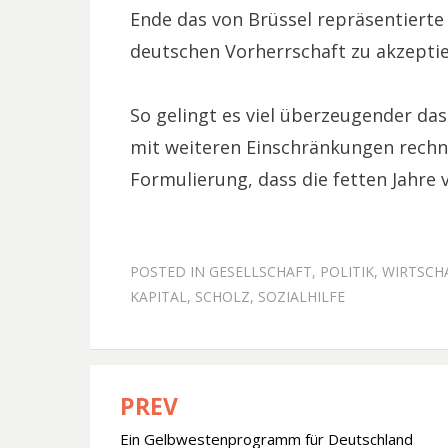
Ende das von Brüssel repräsentierte 
deutschen Vorherrschaft zu akzeptie
So gelingt es viel überzeugender da
mit weiteren Einschränkungen rech
Formulierung, dass die fetten Jahre v
POSTED IN
GESELLSCHAFT
,
POLITIK
,
WIRTSCH
KAPITAL
,
SCHOLZ
,
SOZIALHILFE
PREV
Beitragsnavigation
Ein Gelbwestenprogramm für Deutschland