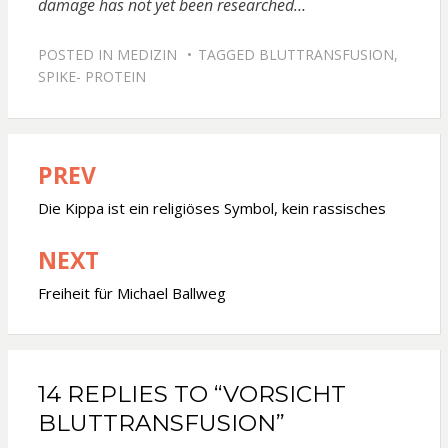
damage has not yet been researched…
POSTED IN
MEDIZIN
TAGGED
BLUTTRANSFUSION
,
SPIKE- PROTEIN
PREV
Beitragsnavigation
Die Kippa ist ein religiöses Symbol, kein rassisches
NEXT
Freiheit für Michael Ballweg
14 REPLIES TO “VORSICHT
BLUTTRANSFUSION”