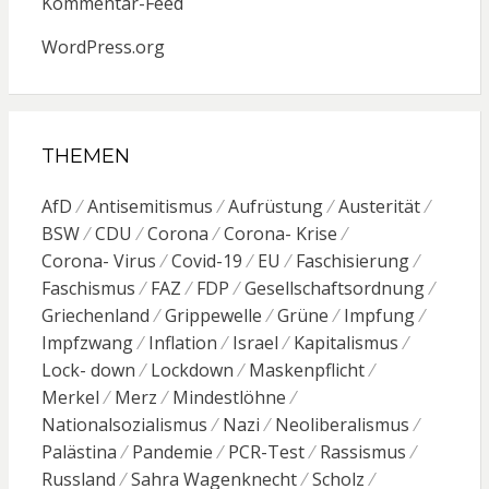
Kommentar-Feed
WordPress.org
THEMEN
AfD
Antisemitismus
Aufrüstung
Austerität
BSW
CDU
Corona
Corona- Krise
Corona- Virus
Covid-19
EU
Faschisierung
Faschismus
FAZ
FDP
Gesellschaftsordnung
Griechenland
Grippewelle
Grüne
Impfung
Impfzwang
Inflation
Israel
Kapitalismus
Lock- down
Lockdown
Maskenpflicht
Merkel
Merz
Mindestlöhne
Nationalsozialismus
Nazi
Neoliberalismus
Palästina
Pandemie
PCR-Test
Rassismus
Russland
Sahra Wagenknecht
Scholz