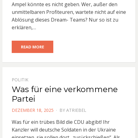
Ampel könnte es nicht geben. Wer, außer den
unmittelbaren Profiteuren, wartete nicht auf eine
Ablösung dieses Dream- Teams? Nur so ist zu
erklären,…
READ MORE
POLITIK
Was für eine verkommene
Partei
POSTED
DEZEMBER 18, 2025
BY
ATRIEBEL
ON
Was für ein trübes Bild die CDU abgibt! Ihr
Kanzler will deutsche Soldaten in der Ukraine
einsetzen, sie sollen dort „zurückschießen“. Als