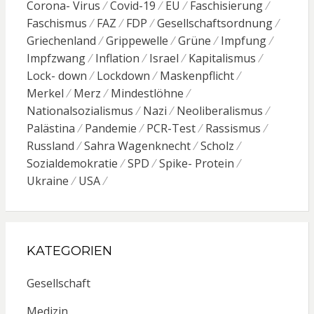
Corona- Virus
Covid-19
EU
Faschisierung
Faschismus
FAZ
FDP
Gesellschaftsordnung
Griechenland
Grippewelle
Grüne
Impfung
Impfzwang
Inflation
Israel
Kapitalismus
Lock- down
Lockdown
Maskenpflicht
Merkel
Merz
Mindestlöhne
Nationalsozialismus
Nazi
Neoliberalismus
Palästina
Pandemie
PCR-Test
Rassismus
Russland
Sahra Wagenknecht
Scholz
Sozialdemokratie
SPD
Spike- Protein
Ukraine
USA
KATEGORIEN
Gesellschaft
Medizin