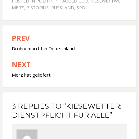
POSTED IN
POLITIK
TAGGED
CDU
,
KIESEWETTWE
,
MERZ
,
PISTORIUS
,
RUSSLAND
,
SPD
PREV
Beitragsnavigation
Drohnenfurcht in Deutschland
NEXT
Merz hat geliefert
3 REPLIES TO “KIESEWETTER:
DIENSTPFLICHT FÜR ALLE”