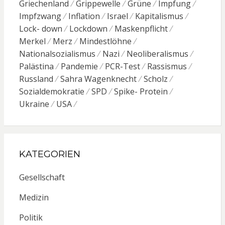
Griechenland
Grippewelle
Grüne
Impfung
Impfzwang
Inflation
Israel
Kapitalismus
Lock- down
Lockdown
Maskenpflicht
Merkel
Merz
Mindestlöhne
Nationalsozialismus
Nazi
Neoliberalismus
Palästina
Pandemie
PCR-Test
Rassismus
Russland
Sahra Wagenknecht
Scholz
Sozialdemokratie
SPD
Spike- Protein
Ukraine
USA
KATEGORIEN
Gesellschaft
Medizin
Politik