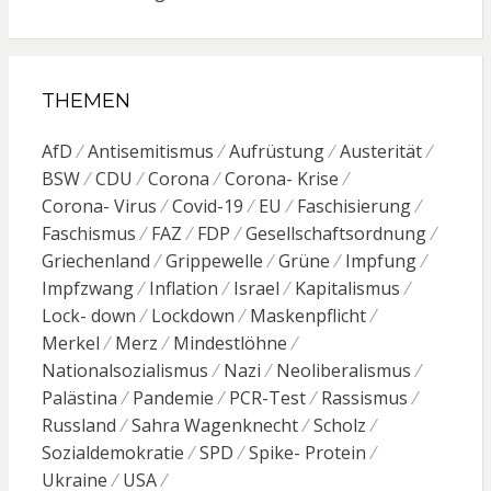
THEMEN
AfD
Antisemitismus
Aufrüstung
Austerität
BSW
CDU
Corona
Corona- Krise
Corona- Virus
Covid-19
EU
Faschisierung
Faschismus
FAZ
FDP
Gesellschaftsordnung
Griechenland
Grippewelle
Grüne
Impfung
Impfzwang
Inflation
Israel
Kapitalismus
Lock- down
Lockdown
Maskenpflicht
Merkel
Merz
Mindestlöhne
Nationalsozialismus
Nazi
Neoliberalismus
Palästina
Pandemie
PCR-Test
Rassismus
Russland
Sahra Wagenknecht
Scholz
Sozialdemokratie
SPD
Spike- Protein
Ukraine
USA