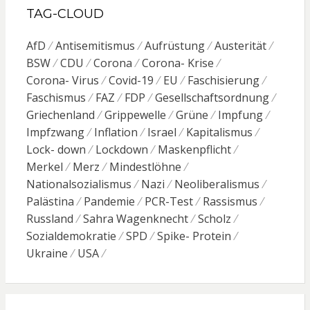
TAG-CLOUD
AfD
Antisemitismus
Aufrüstung
Austerität
BSW
CDU
Corona
Corona- Krise
Corona- Virus
Covid-19
EU
Faschisierung
Faschismus
FAZ
FDP
Gesellschaftsordnung
Griechenland
Grippewelle
Grüne
Impfung
Impfzwang
Inflation
Israel
Kapitalismus
Lock- down
Lockdown
Maskenpflicht
Merkel
Merz
Mindestlöhne
Nationalsozialismus
Nazi
Neoliberalismus
Palästina
Pandemie
PCR-Test
Rassismus
Russland
Sahra Wagenknecht
Scholz
Sozialdemokratie
SPD
Spike- Protein
Ukraine
USA