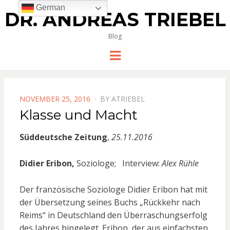
German
DR. ANDREAS TRIEBEL
Blog
Menu
POSTED
NOVEMBER 25, 2016
BY
ATRIEBEL
ON
Klasse und Macht
Süddeutsche Zeitung
,
25.11.2016
Didier Eribon,
Soziologe; Interview:
Alex Rühle
Der französische Soziologe Didier Eribon hat mit
der Übersetzung seines Buchs „Rückkehr nach
Reims“ in Deutschland den Überraschungserfolg
des Jahres hingelegt. Eribon, der aus einfachsten