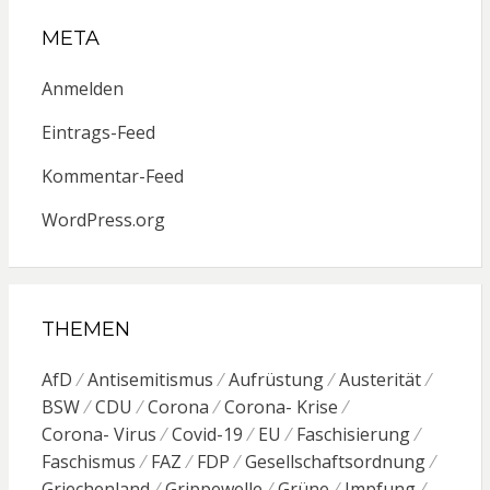
META
Anmelden
Eintrags-Feed
Kommentar-Feed
WordPress.org
THEMEN
AfD
Antisemitismus
Aufrüstung
Austerität
BSW
CDU
Corona
Corona- Krise
Corona- Virus
Covid-19
EU
Faschisierung
Faschismus
FAZ
FDP
Gesellschaftsordnung
Griechenland
Grippewelle
Grüne
Impfung