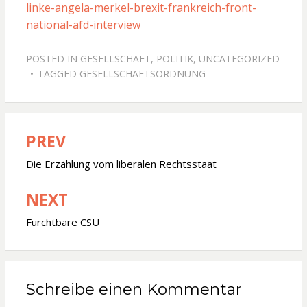
linke-angela-merkel-brexit-frankreich-front-
national-afd-interview
POSTED IN
GESELLSCHAFT
,
POLITIK
,
UNCATEGORIZED
TAGGED
GESELLSCHAFTSORDNUNG
PREV
Beitragsnavigation
Die Erzählung vom liberalen Rechtsstaat
NEXT
Furchtbare CSU
Schreibe einen Kommentar